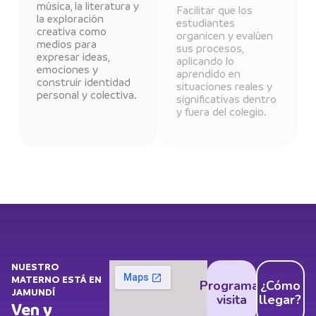
música, la literatura y
Facilitar que los
la exploración
estudiantes
creativa como
organicen y evalúen
medios para
sus procesos,
expresar ideas,
aplicando lo
emociones y
aprendido en
construir identidad
situaciones reales y
personal y colectiva.
significativas dentro
y fuera del colegio.
NUESTRO
MATERNO ESTÁ EN
Programar
¿Cómo
JAMUNDÍ
visita
llegar?
Ven y