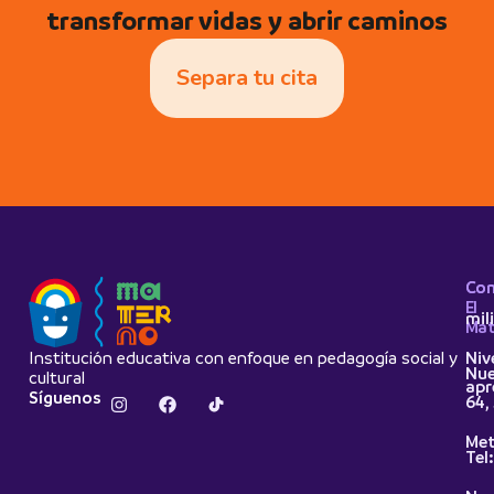
transformar vidas y abrir caminos
Separa tu cita
Co
Con
El
mil
Mat
Institución educativa con enfoque en pedagogía social y
Niv
Nue
cultural
apr
Síguenos
64,
Met
Tel