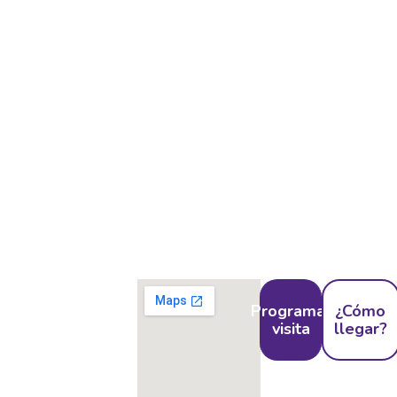
NUESTRO LICEO
ESTÁ EN JAMUNDÍ
Programar
¿Cómo
Ven y conoce
visita
llegar?
nuestras
instalaciones