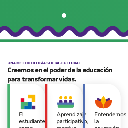
UNA METODOLOGÍA SOCIAL-CULTURAL
Creemos en el poder de la educación
para transformar vidas.
El
Aprendizaje
Entendemos
estudiante
participativo,
la