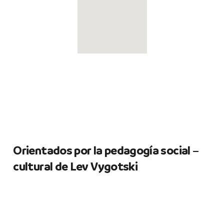
Cra 10 # 1 Sur-
250
MÁS SOBRE NUESTRA METODOLOGÍA
O
r
i
e
n
t
a
d
o
s
p
o
r
l
a
p
e
d
a
g
o
g
í
a
s
o
c
i
a
l
–
c
u
l
t
u
r
a
l
d
e
L
e
v
V
y
g
o
t
s
k
i
La teoría constructivista social cultural enfatiza
cómo la mente humana aprende al interactuar
con el medio cultural social y cultural del
estudiante, donde se le da prioridad al trabajo