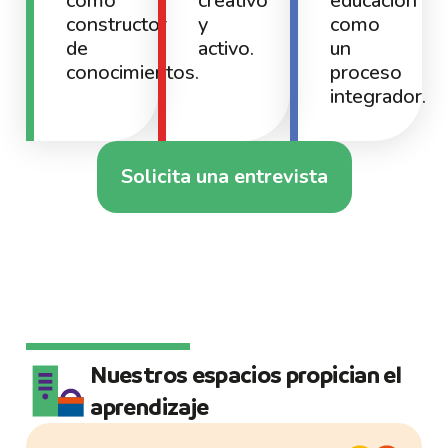
como
creativo
educación
constructor
y
como
de
activo.
un
conocimientos.
proceso
integrador.
Solicita una entrevista
Nuestros espacios propician el
aprendizaje