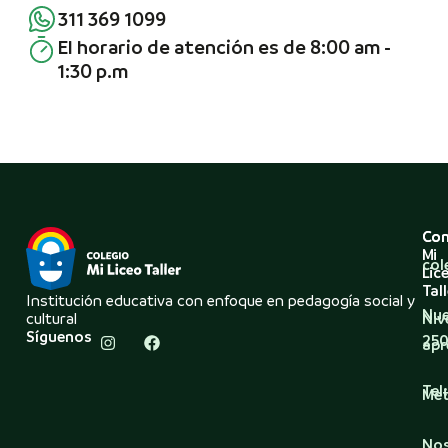
311 369 1099
El horario de atención es de 8:00 am -
1:30 p.m
Co
Con
Mi
col
Lic
Tall
Institución educativa con enfoque en pedagogía social y
Nue
cultural
Niv
Síguenos
250
apr
Tel
Met
No