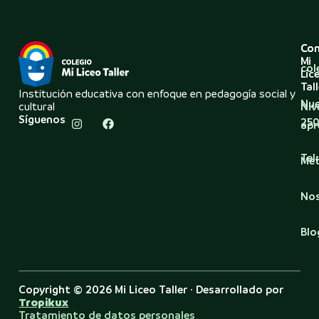
Co
Con
Mi
col
Lic
Tall
Institución educativa con enfoque en pedagogía social y
Nue
cultural
Niv
Síguenos
250
apr
Tel
Met
No
Blo
Copyright © 2026 Mi Liceo Taller · Desarrollado por
Tropikux
Tratamiento de datos personales